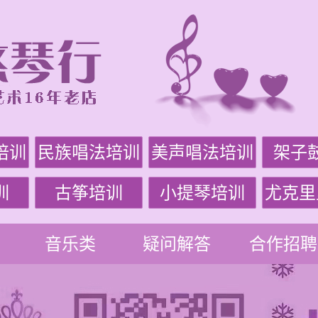
培训
民族唱法培训
美声唱法培训
架子
训
古筝培训
小提琴培训
尤克里
音乐类
疑问解答
合作招聘