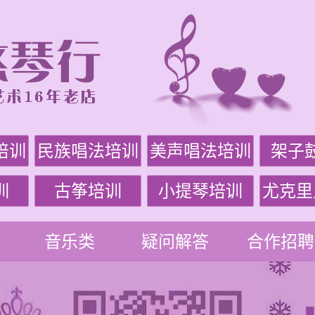
培训
民族唱法培训
美声唱法培训
架子
训
古筝培训
小提琴培训
尤克里
音乐类
疑问解答
合作招聘