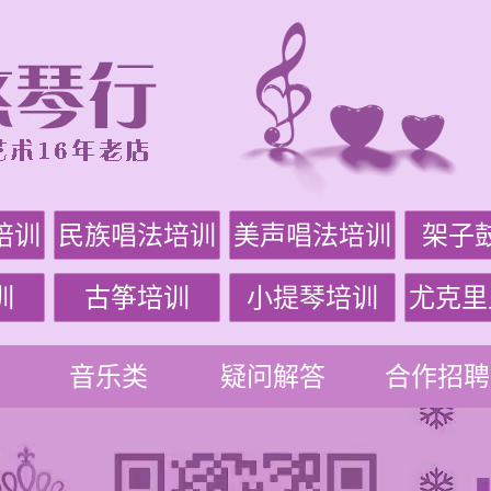
培训
民族唱法培训
美声唱法培训
架子
训
古筝培训
小提琴培训
尤克里
音乐类
疑问解答
合作招聘