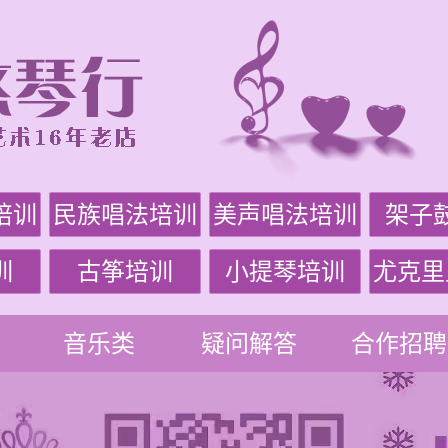
培训
民族唱法培训
美声唱法培训
架子
训
古筝培训
小提琴培训
尤克里
音乐类
疑问解答
合作招聘