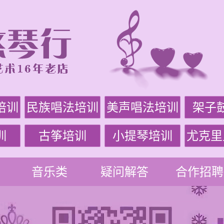
培训
民族唱法培训
美声唱法培训
架子
训
古筝培训
小提琴培训
尤克里
音乐类
疑问解答
合作招聘