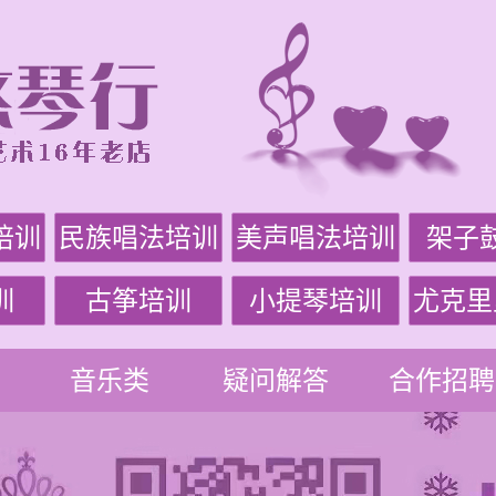
培训
民族唱法培训
美声唱法培训
架子
训
古筝培训
小提琴培训
尤克里
音乐类
疑问解答
合作招聘