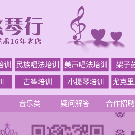
培训
民族唱法培训
美声唱法培训
架子
训
古筝培训
小提琴培训
尤克里
音乐类
疑问解答
合作招聘