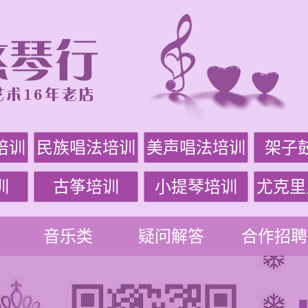
培训
民族唱法培训
美声唱法培训
架子
训
古筝培训
小提琴培训
尤克里
音乐类
疑问解答
合作招聘