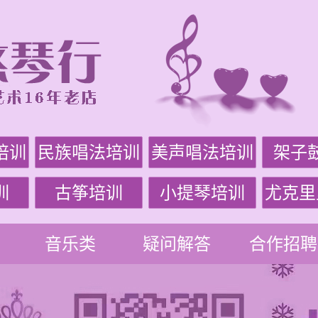
培训
民族唱法培训
美声唱法培训
架子
训
古筝培训
小提琴培训
尤克里
音乐类
疑问解答
合作招聘