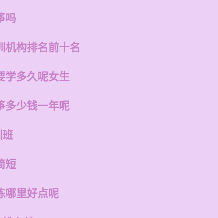
筝吗
训机构排名前十名
要学多久呢女生
筝多少钱一年呢
训班
简短
练哪里好点呢