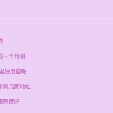
构
钱一个月啊
哪里好用些呢
州有几家地址
班哪家好