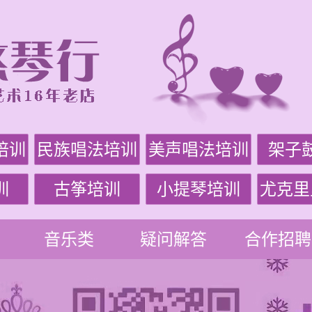
培训
民族唱法培训
美声唱法培训
架子
训
古筝培训
小提琴培训
尤克里
音乐类
疑问解答
合作招聘