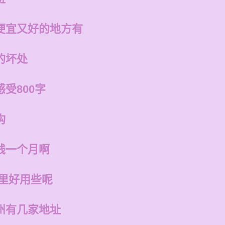
便宜又好的地方有
的坏处
受800字
构
钱一个月啊
哪里好用些呢
州有几家地址