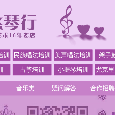
培训
民族唱法培训
美声唱法培训
架子
训
古筝培训
小提琴培训
尤克里
音乐类
疑问解答
合作招聘