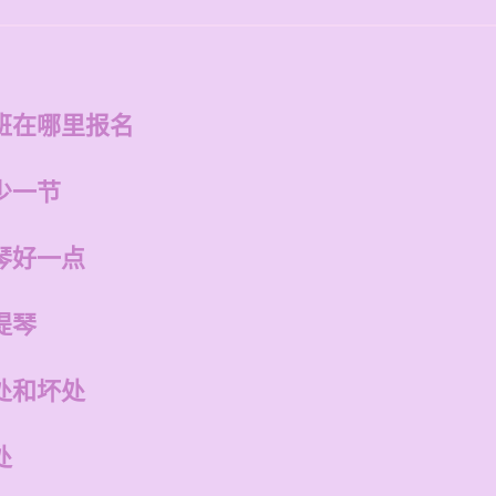
班在哪里报名
少一节
琴好一点
提琴
处和坏处
处