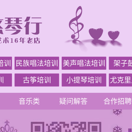
培训
民族唱法培训
美声唱法培训
架子
训
古筝培训
小提琴培训
尤克里
音乐类
疑问解答
合作招聘