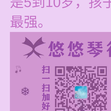
是5到10岁，
最强。