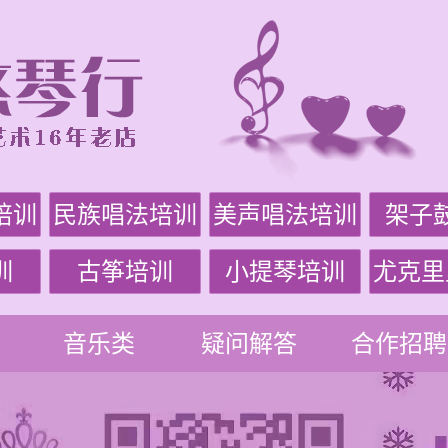
培训
民族唱法培训
美声唱法培训
架子
训
古筝培训
小提琴培训
尤克里
音乐类
疑问解答
合作招聘