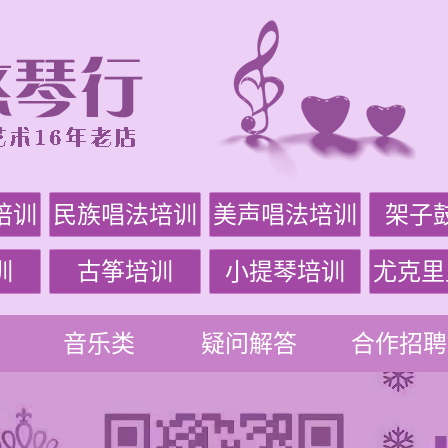
培训
民族唱法培训
美声唱法培训
架子
训
古筝培训
小提琴培训
尤克里
音乐类
疑问解答
合作招聘